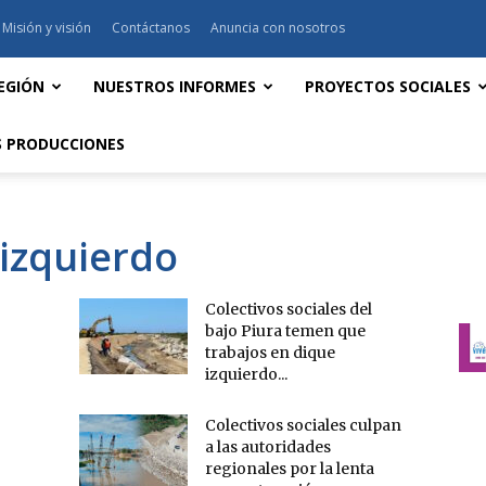
Misión y visión
Contáctanos
Anuncia con nosotros
EGIÓN
NUESTROS INFORMES
PROYECTOS SOCIALES
 PRODUCCIONES
 izquierdo
Colectivos sociales del
bajo Piura temen que
trabajos en dique
izquierdo...
Colectivos sociales culpan
a las autoridades
regionales por la lenta