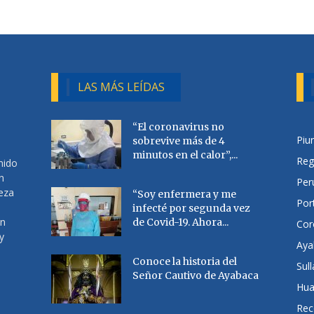
LAS MÁS LEÍDAS
“El coronavirus no
Piu
sobrevive más de 4
minutos en el calor”,...
Reg
nido
n
Per
ueza
“Soy enfermera y me
Por
infecté por segunda vez
en
de Covid-19. Ahora...
Cor
y
Aya
Conoce la historia del
Sul
Señor Cautivo de Ayabaca
Hu
Rec