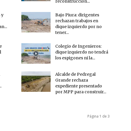
reconstrucción...
 y
Bajo Piura: dirigentes
rechazan trabajos en
n...
dique izquierdo por no
tener...
e
Colegio de Ingenieros:
l
dique izquierdo no tendrá
los espigones ni la...
a
Alcalde de Pedregal
Grande rechaza
.
expediente presentado
por MPP para construir...
Página 1 de 3