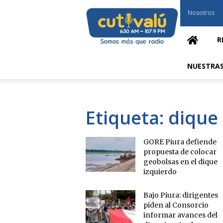
Cutivalú
Nosotros
Piura
R
NUESTRAS
Etiqueta: dique
GORE Piura defiende
propuesta de colocar
geobolsas en el dique
izquierdo
Bajo Piura: dirigentes
piden al Consorcio
informar avances del