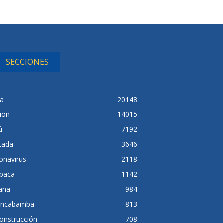
SECCIONES
ra
20148
ión
14015
ú
7192
tada
3646
onavirus
2118
baca
1142
lana
984
ancabamba
813
onstrucción
708