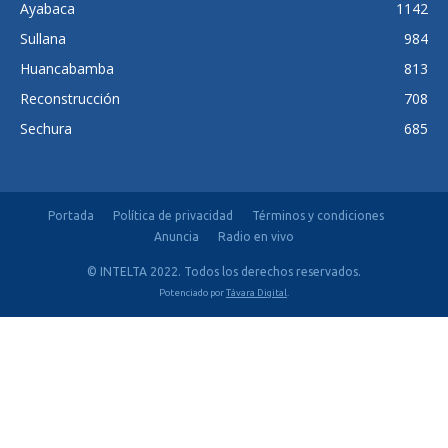
Ayabaca
1142
Sullana
984
Huancabamba
813
Reconstrucción
708
Sechura
685
Portada
Política de privacidad
Términos y condiciones
Anuncia
Radio en vivo
© INTELTA 2022. Todos los derechos reservados.
Potenciado por
Távara Digital
.