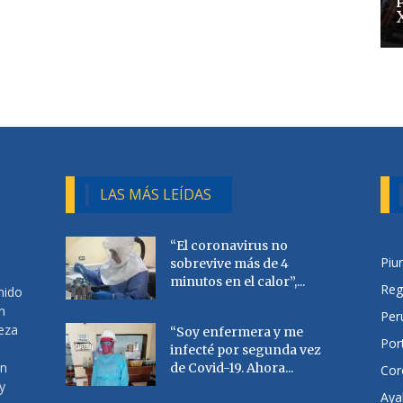
LAS MÁS LEÍDAS
“El coronavirus no
Piu
sobrevive más de 4
minutos en el calor”,...
Reg
nido
n
Per
ueza
“Soy enfermera y me
Por
infecté por segunda vez
en
de Covid-19. Ahora...
Cor
y
Aya