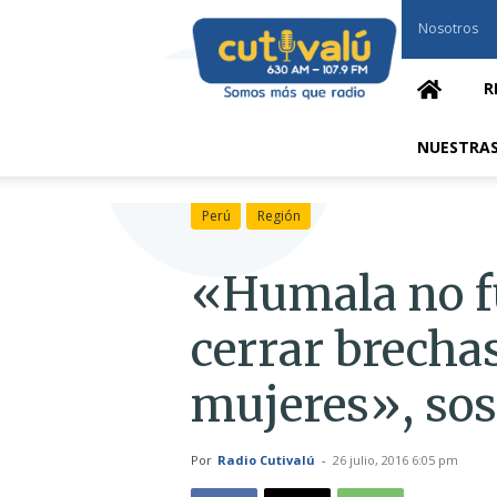
Cutivalú
Nosotros
Piura
R
NUESTRAS
Perú
Región
«Humala no f
cerrar brecha
mujeres», sos
Por
Radio Cutivalú
-
26 julio, 2016 6:05 pm