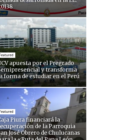
ornada desarrollada en la I.E.
20138
Featured
UCV apuesta por el Pregrado
Semipresencial y transforma
la forma de estudiar en el Perú
Featured
aja Piura financiará la
recuperación de la Parroquia
San José Obrero de Chulucanas
para la «Ruta del Papa León