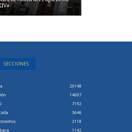
XIV»
SECCIONES
ra
20148
ión
14007
ú
7192
tada
3646
onavirus
2118
baca
1142