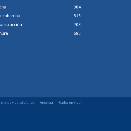
lana
984
ancabamba
813
onstrucción
708
hura
685
rminos y condiciones
Anuncia
Radio en vivo