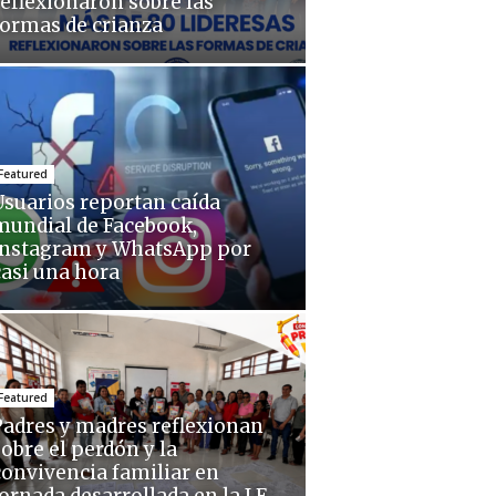
reflexionaron sobre las
formas de crianza
Featured
Usuarios reportan caída
mundial de Facebook,
Instagram y WhatsApp por
casi una hora
Featured
Padres y madres reflexionan
sobre el perdón y la
convivencia familiar en