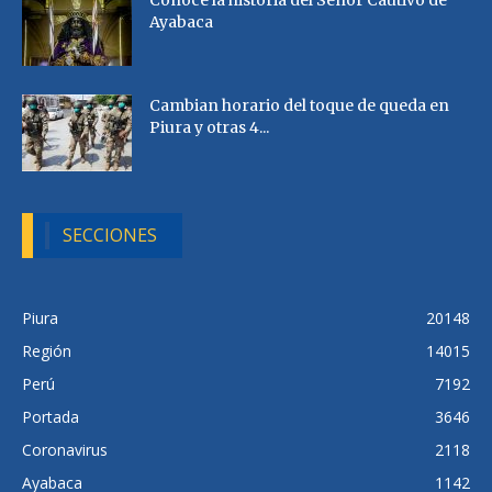
Conoce la historia del Señor Cautivo de
Ayabaca
Cambian horario del toque de queda en
Piura y otras 4...
SECCIONES
Piura
20148
Región
14015
Perú
7192
Portada
3646
Coronavirus
2118
Ayabaca
1142