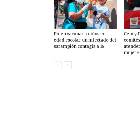
Piden vacunar a niños en
Cem y D
edad escolar: un infectado del
comités
sarampión contagia a 18
atender
mujer e