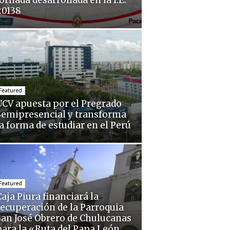
ornada desarrollada en la I.E.
20138
Featured
UCV apuesta por el Pregrado
Semipresencial y transforma
la forma de estudiar en el Perú
Featured
aja Piura financiará la
recuperación de la Parroquia
San José Obrero de Chulucanas
para la «Ruta del Papa León