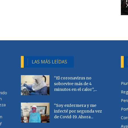
LAS MÁS LEÍDAS
“El coronavirus no
Piu
sobrevive más de 4
minutos en el calor”,...
Reg
nido
n
Per
ueza
“Soy enfermera y me
Por
infecté por segunda vez
en
de Covid-19. Ahora...
Cor
y
Aya