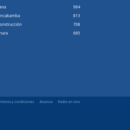
lana
984
ancabamba
813
onstrucción
708
hura
685
rminos y condiciones
Anuncia
Radio en vivo