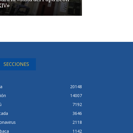
XIV»
SECCIONES
ra
20148
ión
14007
ú
7192
tada
3646
onavirus
2118
baca
1142