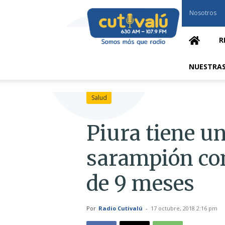
Cutivalú
Nosotros
Piura
R
NUESTRAS
Salud
Piura tiene u
sarampión co
de 9 meses
Por
Radio Cutivalú
-
17 octubre, 2018 2:16 pm