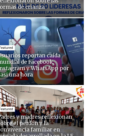
reflexionaron sobre las
formas de crianza
Featured
Usuarios reportan caída
mundial de Facebook,
Instagram y WhatsApp por
casi una hora
Featured
Padres y madres reflexionan
sobre el perdón y la
convivencia familiar en