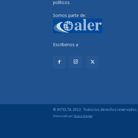
políticos.
Somos parte de:
Escríbenos a
radiocutivalu@gmail.com
© INTELTA 2022. Todos los derechos reservados.
Potenciado por
Távara Digital
.