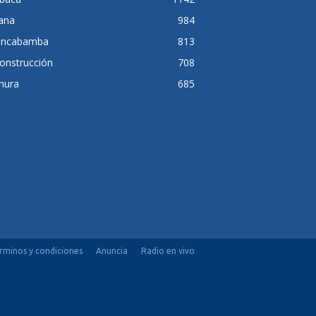
lana
984
ancabamba
813
onstrucción
708
hura
685
rminos y condiciones
Anuncia
Radio en vivo