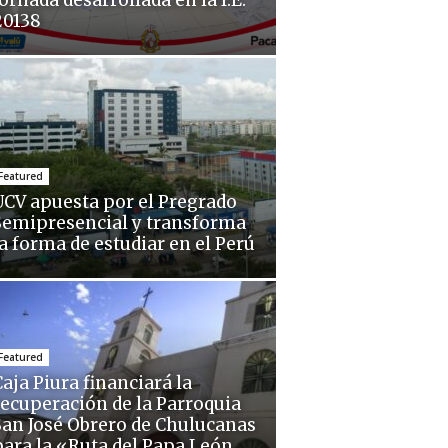
ornada desarrollada en la I.E.
20138
Featured
UCV apuesta por el Pregrado
Semipresencial y transforma
la forma de estudiar en el Perú
Featured
aja Piura financiará la
recuperación de la Parroquia
San José Obrero de Chulucanas
para la «Ruta del Papa León