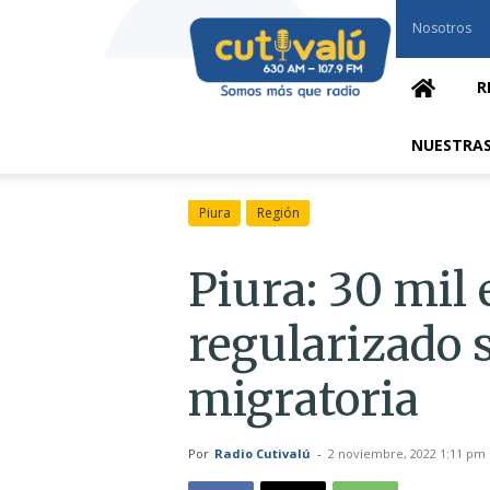
Cutivalú
Nosotros
Piura
R
NUESTRAS
Piura
Región
Piura: 30 mil
regularizado 
migratoria
Por
Radio Cutivalú
-
2 noviembre, 2022 1:11 pm