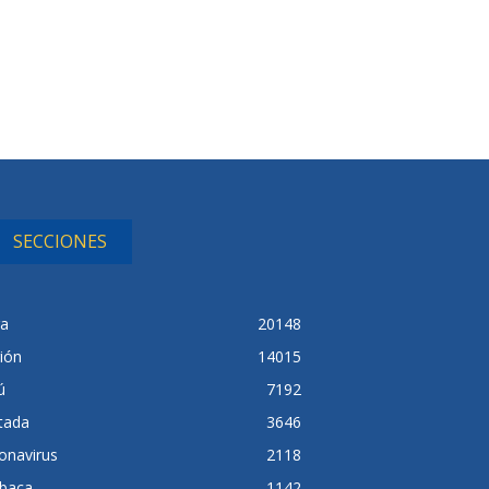
SECCIONES
ra
20148
ión
14015
ú
7192
tada
3646
onavirus
2118
baca
1142