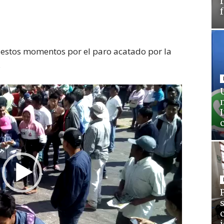
n estos momentos por el paro acatado por la
.