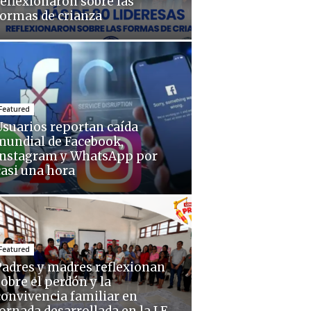
reflexionaron sobre las
formas de crianza
Featured
Usuarios reportan caída
mundial de Facebook,
Instagram y WhatsApp por
casi una hora
Featured
Padres y madres reflexionan
sobre el perdón y la
convivencia familiar en