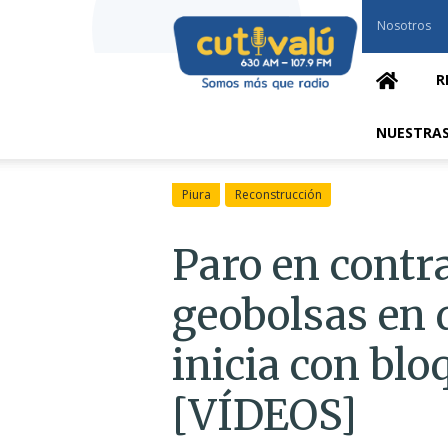
Cutivalú
Nosotros
Piura
R
NUESTRAS
Piura
Reconstrucción
Paro en contra
geobolsas en 
inicia con blo
[VÍDEOS]