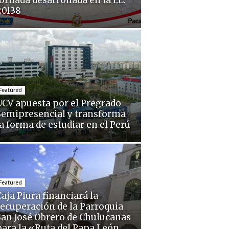
ornada desarrollada en la I.E.
20138
Featured
UCV apuesta por el Pregrado
Semipresencial y transforma
la forma de estudiar en el Perú
Featured
aja Piura financiará la
recuperación de la Parroquia
San José Obrero de Chulucanas
para la «Ruta del Papa León