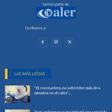
Somos parte de:
Escríbenos a
radiocutivalu@gmail.com
LAS MÁS LEÍDAS
“El coronavirus no sobrevive más de 4
minutos en el calor”,...
“Soy enfermera y me infecté por segunda