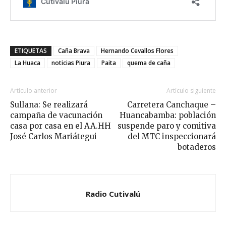
ETIQUETAS
Caña Brava
Hernando Cevallos Flores
La Huaca
noticias Piura
Paita
quema de caña
Artículo anterior
Artículo siguiente
Sullana: Se realizará
Carretera Canchaque –
campaña de vacunación
Huancabamba: población
casa por casa en el AA.HH
suspende paro y comitiva
José Carlos Mariátegui
del MTC inspeccionará
botaderos
Radio Cutivalú