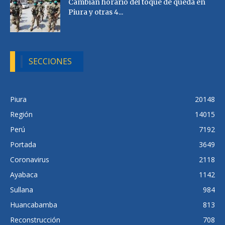
Cambian horario del toque de queda en
Piura y otras 4...
SECCIONES
Piura
20148
Región
14015
Perú
7192
Portada
3649
Coronavirus
2118
Ayabaca
1142
Sullana
984
Huancabamba
813
Reconstrucción
708