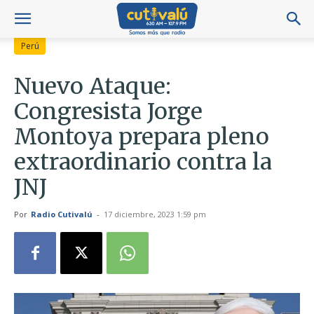
Perú
Nuevo Ataque:
Congresista Jorge
Montoya prepara pleno
extraordinario contra la
JNJ
Por
Radio Cutivalú
-
17 diciembre, 2023 1:59 pm