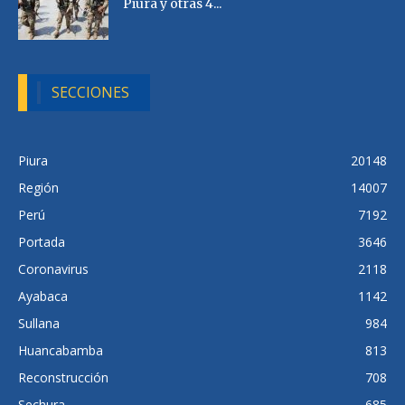
Piura y otras 4...
SECCIONES
Piura
20148
Región
14007
Perú
7192
Portada
3646
Coronavirus
2118
Ayabaca
1142
Sullana
984
Huancabamba
813
Reconstrucción
708
Sechura
685