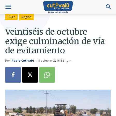
Piura
Región
Veintiséis de octubre
exige culminación de vía
de evitamiento
Por
Radio Cutivalú
-
6 octubre, 2016 6:51 pm