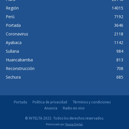
Región
14015
Perú
7192
Portada
3646
Coronavirus
2118
Ayabaca
1142
Sullana
984
Huancabamba
813
Reconstrucción
708
Sechura
685
Portada
Política de privacidad
Términos y condiciones
Anuncia
Radio en vivo
© INTELTA 2022. Todos los derechos reservados.
Potenciado por
Távara Digital
.