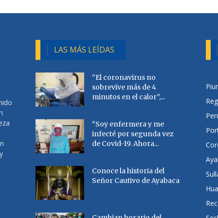
LAS MÁS LEÍDAS
“El coronavirus no
Piu
sobrevive más de 4
minutos en el calor”,...
Reg
nido
n
Per
ueza
“Soy enfermera y me
Por
infecté por segunda vez
en
de Covid-19. Ahora...
Cor
y
Aya
Conoce la historia del
Sul
Señor Cautivo de Ayabaca
Hu
Rec
Cambian horario del
Sec