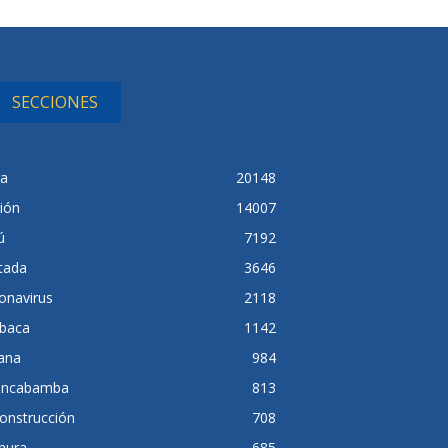
SECCIONES
ra
20148
ión
14007
ú
7192
tada
3646
onavirus
2118
baca
1142
lana
984
ancabamba
813
onstrucción
708
hura
685