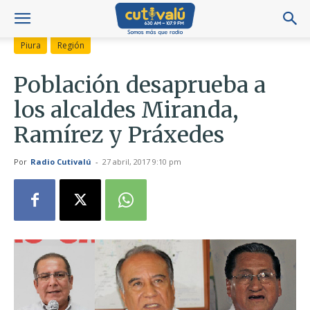
Piura
Región
Población desaprueba a
los alcaldes Miranda,
Ramírez y Práxedes
Por
Radio Cutivalú
-
27 abril, 2017 9:10 pm