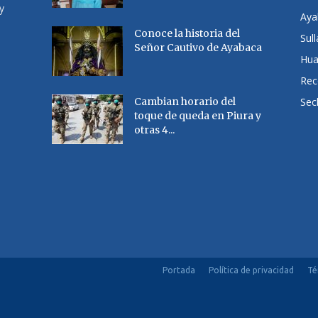
y
Aya
Conoce la historia del
Sul
Señor Cautivo de Ayabaca
Hu
Rec
Cambian horario del
Sec
toque de queda en Piura y
otras 4...
Portada
Política de privacidad
Té