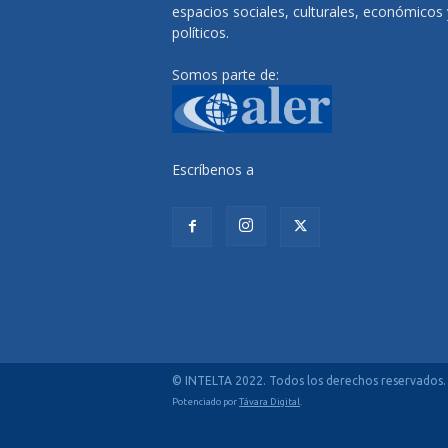
espacios sociales, culturales, económicos 
políticos.
Somos parte de:
Escríbenos a
radiocutivalu@gmail.com
© INTELTA 2022. Todos los derechos reservados.
Potenciado por
Távara Digital
.