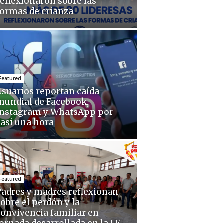
reflexionaron sobre las
formas de crianza
Featured
Usuarios reportan caída
mundial de Facebook,
Instagram y WhatsApp por
casi una hora
Featured
Padres y madres reflexionan
sobre el perdón y la
convivencia familiar en