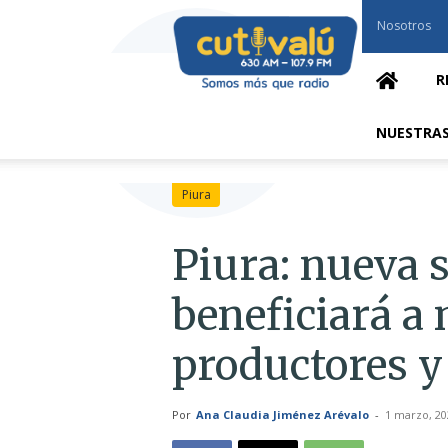
Cutivalú
Nosotros
Piura
R
NUESTRAS
Piura
Piura: nueva 
beneficiará a
productores 
Por
Ana Claudia Jiménez Arévalo
-
1 marzo, 20