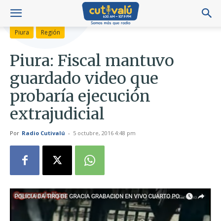
Piura
Región
Piura: Fiscal mantuvo
guardado video que
probaría ejecución
extrajudicial
Por
Radio Cutivalú
-
5 octubre, 2016 4:48 pm