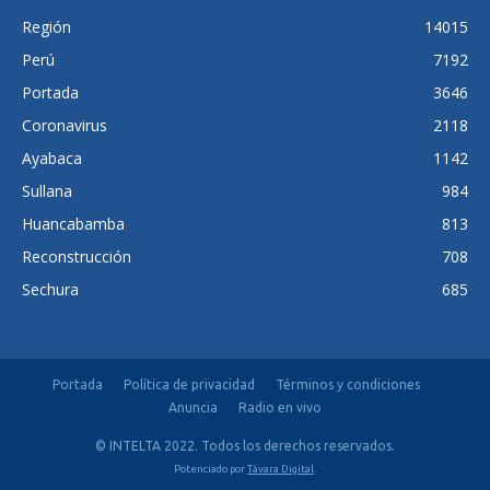
Región
14015
Perú
7192
Portada
3646
Coronavirus
2118
Ayabaca
1142
Sullana
984
Huancabamba
813
Reconstrucción
708
Sechura
685
Portada
Política de privacidad
Términos y condiciones
Anuncia
Radio en vivo
© INTELTA 2022. Todos los derechos reservados.
Potenciado por
Távara Digital
.