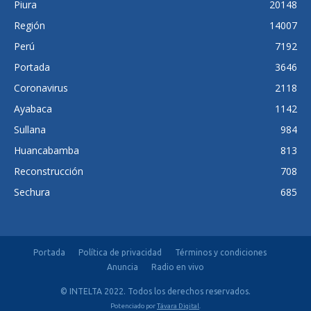
Piura
20148
Región
14007
Perú
7192
Portada
3646
Coronavirus
2118
Ayabaca
1142
Sullana
984
Huancabamba
813
Reconstrucción
708
Sechura
685
Portada
Política de privacidad
Términos y condiciones
Anuncia
Radio en vivo
© INTELTA 2022. Todos los derechos reservados.
Potenciado por
Távara Digital
.