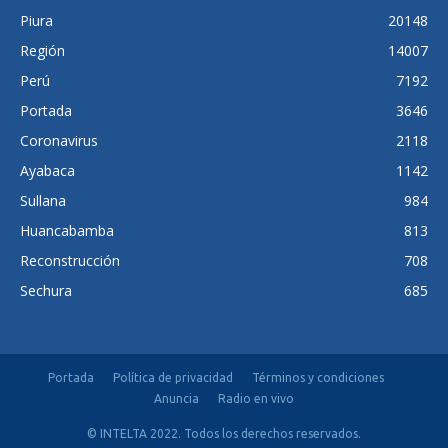
Piura
20148
Región
14007
Perú
7192
Portada
3646
Coronavirus
2118
Ayabaca
1142
Sullana
984
Huancabamba
813
Reconstrucción
708
Sechura
685
Portada
Política de privacidad
Términos y condiciones
Anuncia
Radio en vivo
© INTELTA 2022. Todos los derechos reservados.