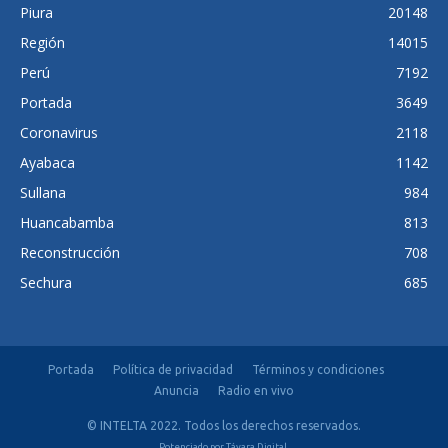
Piura
20148
Región
14015
Perú
7192
Portada
3649
Coronavirus
2118
Ayabaca
1142
Sullana
984
Huancabamba
813
Reconstrucción
708
Sechura
685
Portada
Política de privacidad
Términos y condiciones
Anuncia
Radio en vivo
© INTELTA 2022. Todos los derechos reservados.
Potenciado por
Távara Digital
.