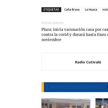
ETIQUETAS
Caña Brava
La Huaca
noti
Artículo anterior
Piura: inicia vacunación casa por ca
contra la covid y durará hasta fines
noviembre
Radio Cutivalú
ARTÍCULOS RELACIONADOS