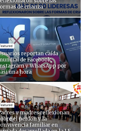
reflexionaron sobre las
formas de crianza
Featured
Usuarios reportan caída
mundial de Facebook,
Instagram y WhatsApp por
casi una hora
Featured
Padres y madres reflexionan
sobre el perdón y la
convivencia familiar en