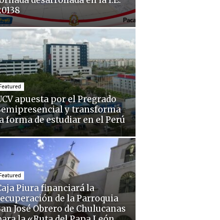
ornada desarrollada en la I.E.
20138
Featured
UCV apuesta por el Pregrado
Semipresencial y transforma
la forma de estudiar en el Perú
Featured
aja Piura financiará la
recuperación de la Parroquia
San José Obrero de Chulucanas
para la «Ruta del Papa León