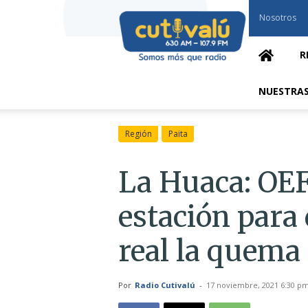
Cutivalú
Nosotros
Piura
R
NUESTRAS
Región
Paita
La Huaca: OEF
estación para
real la quema
Por
Radio Cutivalú
-
17 noviembre, 2021 6:30 p