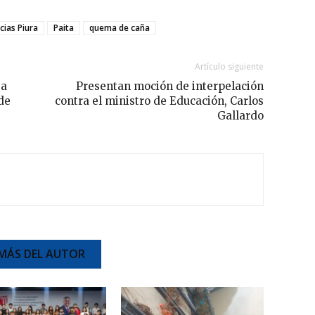
cias Piura
Paita
quema de caña
Artículo siguiente
sa
Presentan moción de interpelación
 de
contra el ministro de Educación, Carlos
Gallardo
MÁS DEL AUTOR