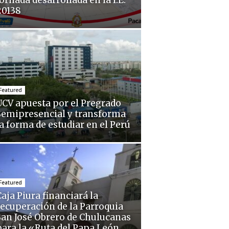
ornada desarrollada en la I.E.
20138
Featured
UCV apuesta por el Pregrado
Semipresencial y transforma
la forma de estudiar en el Perú
Featured
aja Piura financiará la
recuperación de la Parroquia
San José Obrero de Chulucanas
para la «Ruta del Papa León