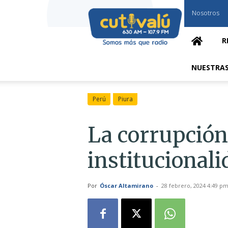
Cutivalú
Nosotros
Piura
R
NUESTRAS
Perú
Piura
La corrupción
institucionali
Por
Óscar Altamirano
-
28 febrero, 2024 4:49 p