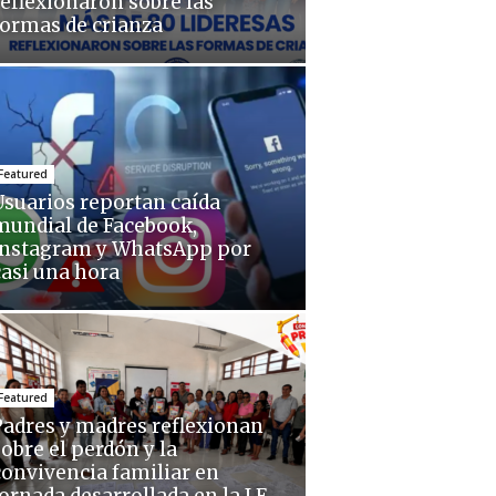
reflexionaron sobre las
formas de crianza
Featured
Usuarios reportan caída
mundial de Facebook,
Instagram y WhatsApp por
casi una hora
Featured
Padres y madres reflexionan
sobre el perdón y la
convivencia familiar en