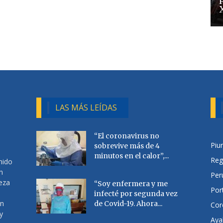
LAS MÁS LEÍDAS
“El coronavirus no
Piu
sobrevive más de 4
minutos en el calor”,...
Reg
nido
n
Per
ueza
“Soy enfermera y me
Por
infecté por segunda vez
en
de Covid-19. Ahora...
Cor
y
Aya