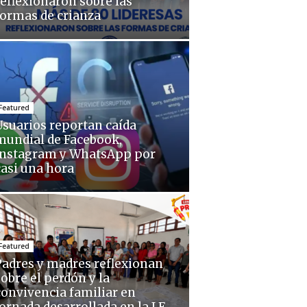
reflexionaron sobre las
formas de crianza
Featured
Usuarios reportan caída
mundial de Facebook,
Instagram y WhatsApp por
casi una hora
Featured
Padres y madres reflexionan
sobre el perdón y la
convivencia familiar en