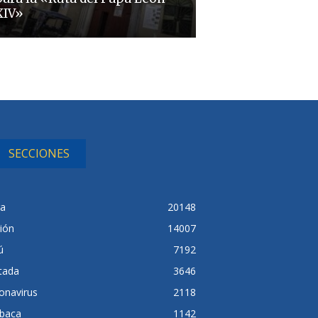
XIV»
SECCIONES
ra
20148
ión
14007
ú
7192
tada
3646
onavirus
2118
baca
1142