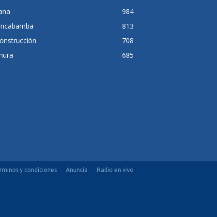
lana
984
ancabamba
813
onstrucción
708
hura
685
rminos y condiciones
Anuncia
Radio en vivo