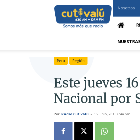
Cutivalú
Nosotros
Piura
R
NUESTRAS
Perú
Región
Este jueves 16
Nacional por
Por
Radio Cutivalú
-
15 junio, 2016 6:44 pm