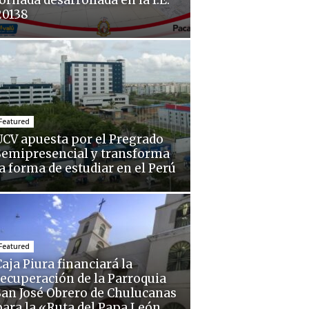
ornada desarrollada en la I.E.
20138
Featured
UCV apuesta por el Pregrado
Semipresencial y transforma
la forma de estudiar en el Perú
Featured
aja Piura financiará la
recuperación de la Parroquia
San José Obrero de Chulucanas
para la «Ruta del Papa León