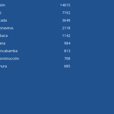
ión
14015
ú
7192
tada
3649
onavirus
2118
baca
1142
lana
984
ancabamba
813
onstrucción
708
hura
685