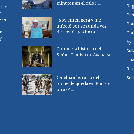
minutos en el calor”,...
Reg
nido
n
Per
ueza
“Soy enfermera y me
Por
infecté por segunda vez
en
de Covid-19. Ahora...
Cor
y
Aya
Conoce la historia del
Sul
Señor Cautivo de Ayabaca
Hu
Rec
Cambian horario del
Sec
toque de queda en Piura y
otras 4...