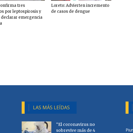
confirma tres
Loreto: Advierten incremento
os por leptospirosis y
de casos de dengue
 declarar emergencia
ia
LAS MÁS LEÍDAS
“El coronavirus no
Piu
sobrevive más de 4