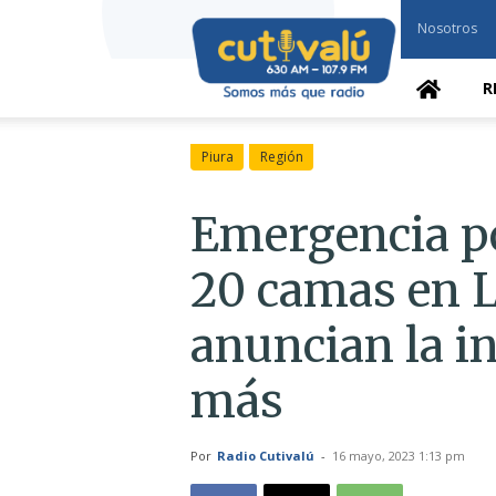
Cutivalú
Nosotros
Piura
R
Piura
Región
Emergencia po
20 camas en L
anuncian la in
más
Por
Radio Cutivalú
-
16 mayo, 2023 1:13 pm