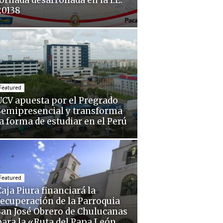
ornada desarrollada en la I.E.
20138
Featured
UCV apuesta por el Pregrado
Semipresencial y transforma
la forma de estudiar en el Perú
Featured
aja Piura financiará la
recuperación de la Parroquia
San José Obrero de Chulucanas
para la «Ruta del Papa León