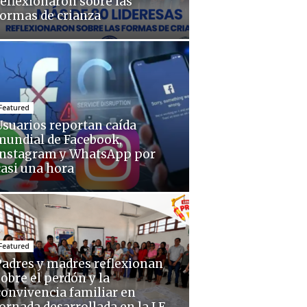
reflexionaron sobre las
formas de crianza
Featured
Usuarios reportan caída
mundial de Facebook,
Instagram y WhatsApp por
casi una hora
Featured
Padres y madres reflexionan
sobre el perdón y la
convivencia familiar en