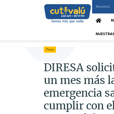
Cutivalú
Nosotros
Piura
R
NUESTRAS
Piura
DIRESA solici
un mes más la
emergencia sa
cumplir con e