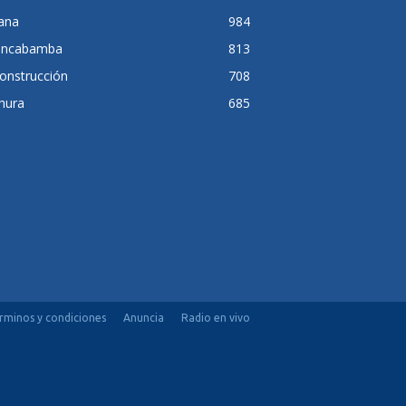
lana
984
ancabamba
813
onstrucción
708
hura
685
rminos y condiciones
Anuncia
Radio en vivo