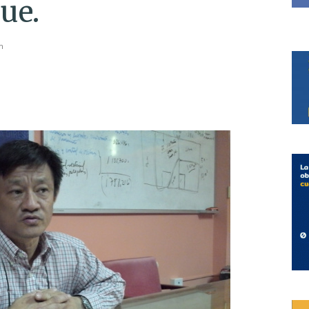
ue.
m