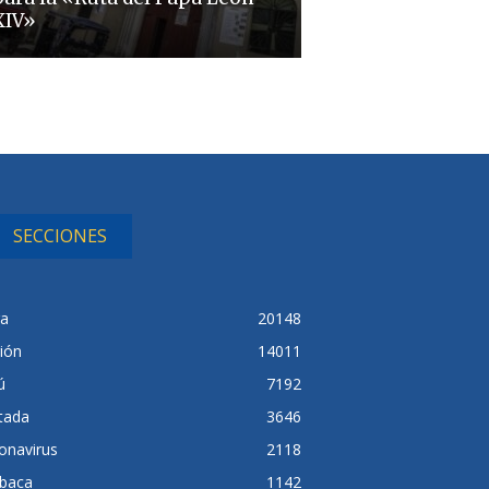
XIV»
SECCIONES
ra
20148
ión
14011
ú
7192
tada
3646
onavirus
2118
baca
1142