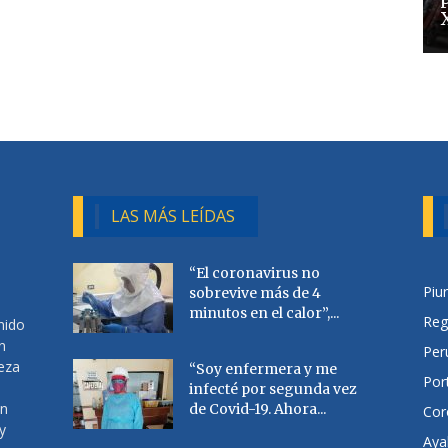
LAS MÁS LEÍDAS
“El coronavirus no
Piu
sobrevive más de 4
minutos en el calor”,...
Reg
nido
n
Per
ueza
“Soy enfermera y me
Por
infecté por segunda vez
en
de Covid-19. Ahora...
Cor
y
Aya