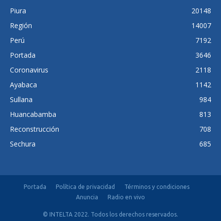
Piura
20148
Región
14007
Perú
7192
Portada
3646
Coronavirus
2118
Ayabaca
1142
Sullana
984
Huancabamba
813
Reconstrucción
708
Sechura
685
Portada
Política de privacidad
Términos y condiciones
Anuncia
Radio en vivo
© INTELTA 2022. Todos los derechos reservados.