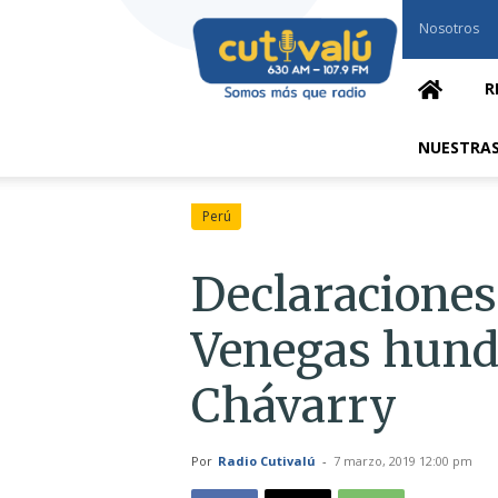
Cutivalú
Nosotros
Piura
R
NUESTRAS
Perú
Declaraciones
Venegas hund
Chávarry
Por
Radio Cutivalú
-
7 marzo, 2019 12:00 pm