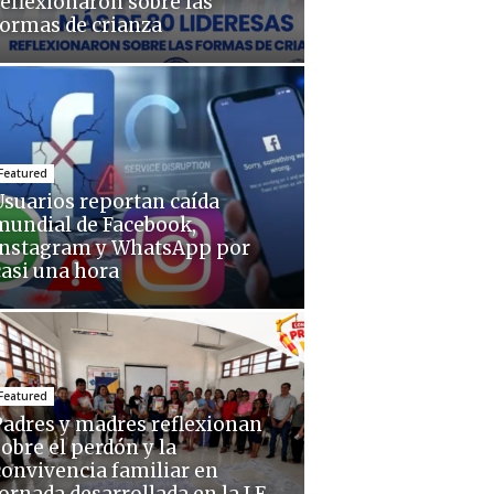
reflexionaron sobre las
formas de crianza
Featured
Usuarios reportan caída
mundial de Facebook,
Instagram y WhatsApp por
casi una hora
Featured
Padres y madres reflexionan
sobre el perdón y la
convivencia familiar en