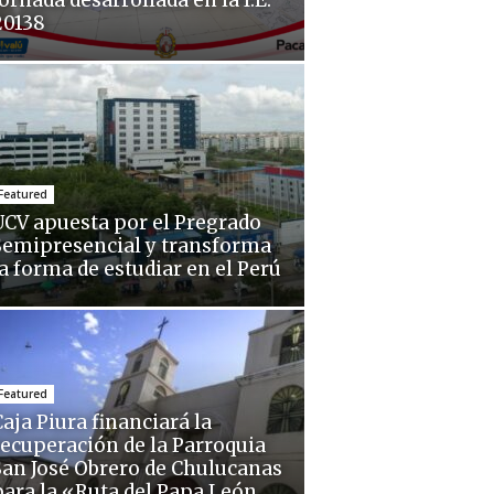
ornada desarrollada en la I.E.
20138
Featured
UCV apuesta por el Pregrado
Semipresencial y transforma
la forma de estudiar en el Perú
Featured
aja Piura financiará la
recuperación de la Parroquia
San José Obrero de Chulucanas
para la «Ruta del Papa León