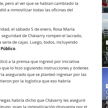
j
te, pero al ver que se habían cambiado la
dió a inmovilizar todas las oficinas del
ridad, el sábado 5 de enero, Rosa María
la seguridad de Chávarry rompen el lacrado,
a serie de cajas. Luego, todos, incluyendo
 Público
.
dicó a la prensa que ingresó por iniciativa
a
que lo hizo siguiendo instrucciones y órdenes
bría asegurado que se planteó ingresar por las
stieron por la logística que eso habría
C
Venegas habría dicho que Chávarry les aseguró
guno, pues la inmovilización dispuesta por el