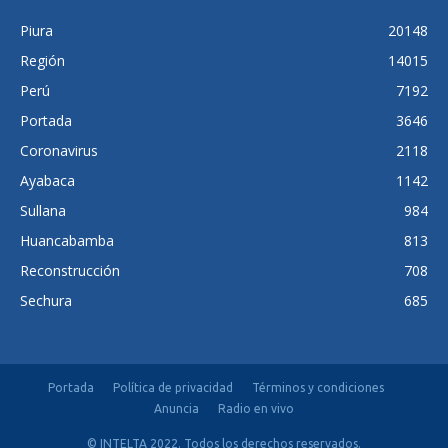
Piura
20148
Región
14015
Perú
7192
Portada
3646
Coronavirus
2118
Ayabaca
1142
Sullana
984
Huancabamba
813
Reconstrucción
708
Sechura
685
Portada
Política de privacidad
Términos y condiciones
Anuncia
Radio en vivo
© INTELTA 2022. Todos los derechos reservados.