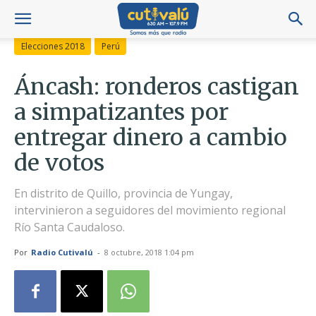
Elecciones 2018
Perú
Áncash: ronderos castigan
a simpatizantes por
entregar dinero a cambio
de votos
En distrito de Quillo, provincia de Yungay,
intervinieron a seguidores del movimiento regional
Río Santa Caudaloso.
Por
Radio Cutivalú
-
8 octubre, 2018 1:04 pm