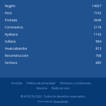
Región
14007
Perú
7192
Portada
3646
Coronavirus
2118
Ayabaca
1142
Sullana
984
Huancabamba
813
Reconstrucción
708
Sechura
685
Portada
Política de privacidad
Términos y condiciones
Anuncia
Radio en vivo
© INTELTA 2022. Todos los derechos reservados.
Potenciado por
Távara Digital
.