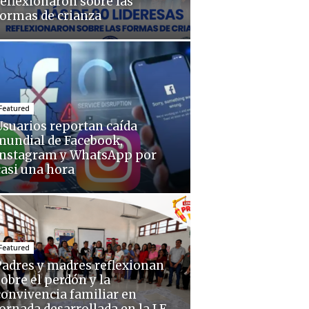
reflexionaron sobre las
formas de crianza
Featured
Usuarios reportan caída
mundial de Facebook,
Instagram y WhatsApp por
casi una hora
Featured
Padres y madres reflexionan
sobre el perdón y la
convivencia familiar en