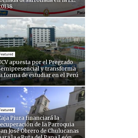
ornada desarrollada en la I.E.
20138
Featured
UCV apuesta por el Pregrado
Semipresencial y transforma
la forma de estudiar en el Perú
Featured
aja Piura financiará la
recuperación de la Parroquia
San José Obrero de Chulucanas
para la «Ruta del Papa León