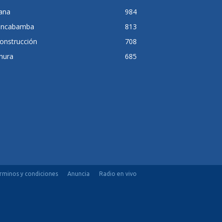
lana
984
ancabamba
813
onstrucción
708
hura
685
rminos y condiciones
Anuncia
Radio en vivo