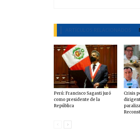
ARTÍCULOS RELACIONADOS
Perú: Francisco Sagasti juró
Crisis p
como presidente de la
dirigen
República
paraliz
Recons