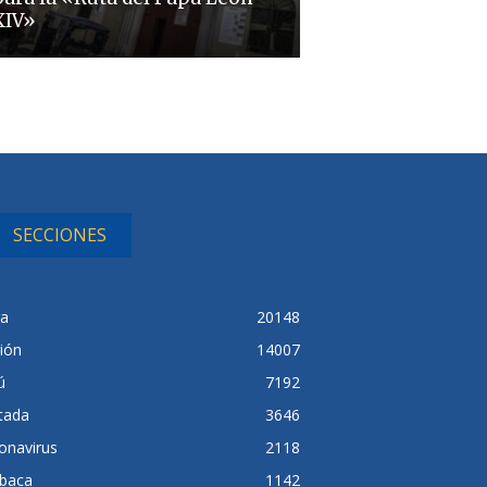
XIV»
SECCIONES
ra
20148
ión
14007
ú
7192
tada
3646
onavirus
2118
baca
1142