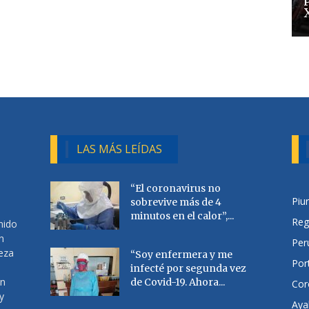
LAS MÁS LEÍDAS
“El coronavirus no
Piu
sobrevive más de 4
minutos en el calor”,...
Reg
nido
n
Per
ueza
“Soy enfermera y me
Por
infecté por segunda vez
en
de Covid-19. Ahora...
Cor
y
Aya