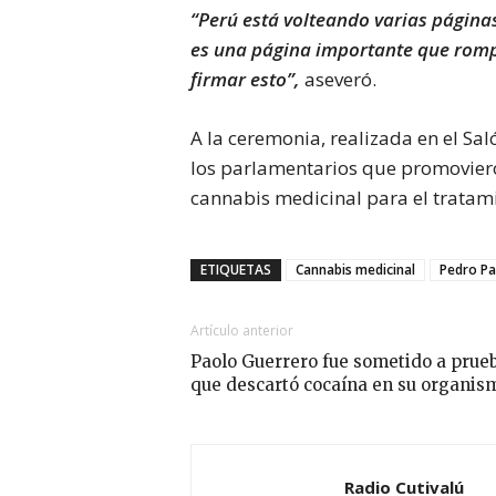
“Perú está volteando varias páginas
es una página importante que rompe
firmar esto”,
aseveró.
A la ceremonia, realizada en el Sa
los parlamentarios que promovier
cannabis medicinal para el tratami
ETIQUETAS
Cannabis medicinal
Pedro Pa
Artículo anterior
Paolo Guerrero fue sometido a prue
que descartó cocaína en su organis
Radio Cutivalú