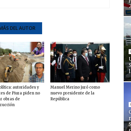
j
MÁS DEL AUTOR
olítica: autoridades y
Manuel Merino juró como
tes de Piura piden no
nuevo presidente de la
ar obras de
República
trucción
C