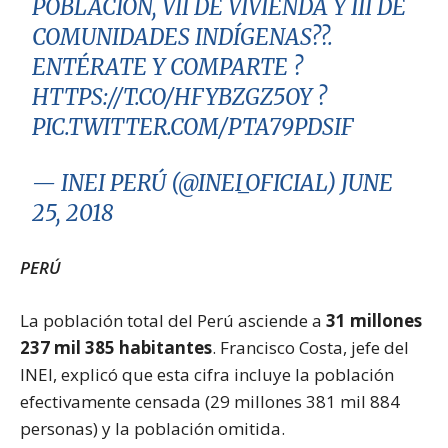
POBLACIÓN, VII DE VIVIENDA Y III DE
COMUNIDADES INDÍGENAS??.
ENTÉRATE Y COMPARTE ?
HTTPS://T.CO/HFYBZGZ5OY
?
PIC.TWITTER.COM/PTA79PDSIF
— INEI PERÚ (@INEI_OFICIAL)
JUNE
25, 2018
PERÚ
La población total del Perú asciende a
31 millones
237 mil 385 habitantes
. Francisco Costa, jefe del
INEI, explicó que esta cifra incluye la población
efectivamente censada (29 millones 381 mil 884
personas) y la población omitida.