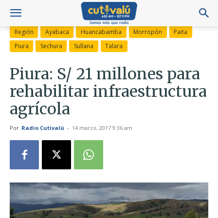
Región
Ayabaca
Huancabamba
Morropón
Paita
Piura
Sechura
Sullana
Talara
Piura: S/ 21 millones para
rehabilitar infraestructura
agrícola
Por
Radio Cutivalú
-
14 marzo, 2017 9:36 am