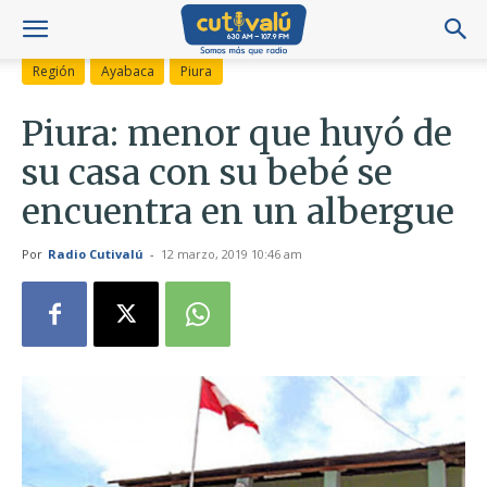
Región
Ayabaca
Piura
Piura: menor que huyó de
su casa con su bebé se
encuentra en un albergue
Por
Radio Cutivalú
-
12 marzo, 2019 10:46 am