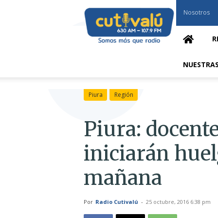
Cutivalú
Nosotros
Piura
R
NUESTRAS
Piura
Región
Piura: docent
iniciarán huel
mañana
Por
Radio Cutivalú
-
25 octubre, 2016 6:38 pm