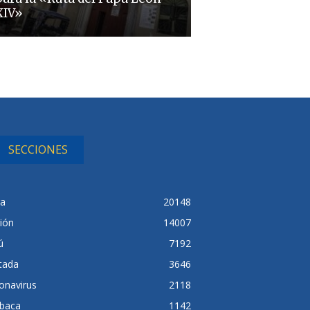
XIV»
SECCIONES
ra
20148
ión
14007
ú
7192
tada
3646
onavirus
2118
baca
1142