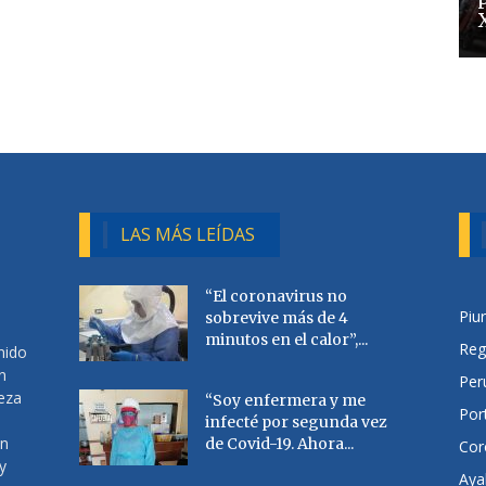
LAS MÁS LEÍDAS
“El coronavirus no
Piu
sobrevive más de 4
minutos en el calor”,...
Reg
nido
n
Per
ueza
“Soy enfermera y me
Por
infecté por segunda vez
en
de Covid-19. Ahora...
Cor
y
Aya