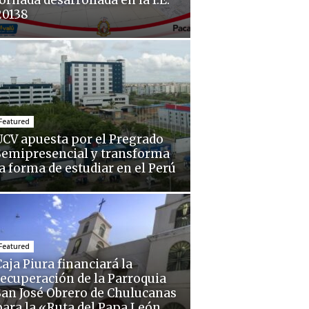
ornada desarrollada en la I.E.
20138
Featured
UCV apuesta por el Pregrado
Semipresencial y transforma
la forma de estudiar en el Perú
Featured
aja Piura financiará la
recuperación de la Parroquia
San José Obrero de Chulucanas
para la «Ruta del Papa León