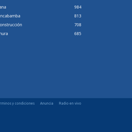
lana
984
ancabamba
813
onstrucción
708
hura
685
rminos y condiciones
Anuncia
Radio en vivo