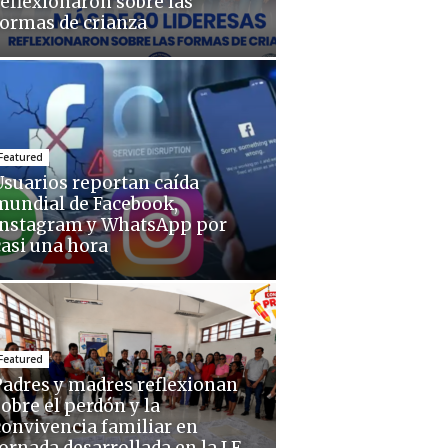
reflexionaron sobre las
formas de crianza
Featured
Usuarios reportan caída
mundial de Facebook,
Instagram y WhatsApp por
casi una hora
Featured
Padres y madres reflexionan
sobre el perdón y la
convivencia familiar en