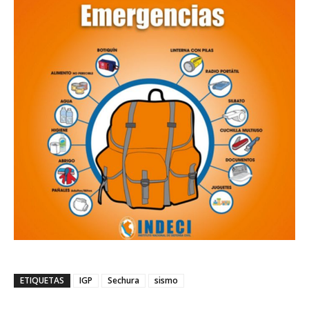
ETIQUETAS
IGP
Sechura
sismo