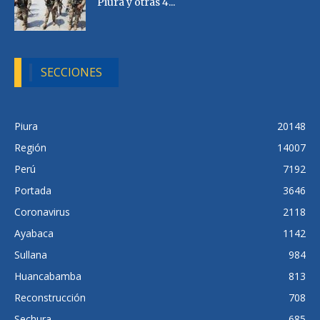
Piura y otras 4...
SECCIONES
Piura
20148
Región
14007
Perú
7192
Portada
3646
Coronavirus
2118
Ayabaca
1142
Sullana
984
Huancabamba
813
Reconstrucción
708
Sechura
685