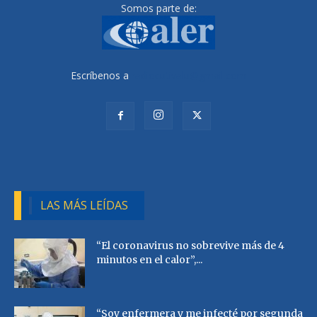
Somos parte de:
Escríbenos a
radiocutivalu@gmail.com
LAS MÁS LEÍDAS
“El coronavirus no sobrevive más de 4
minutos en el calor”,...
“Soy enfermera y me infecté por segunda