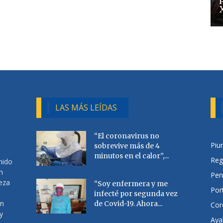
LAS MÁS LEÍDAS
“El coronavirus no
Piu
sobrevive más de 4
minutos en el calor”,...
Reg
nido
n
Per
ueza
“Soy enfermera y me
Por
infecté por segunda vez
en
de Covid-19. Ahora...
Cor
y
Aya