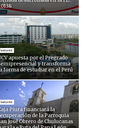
ornada desarrollada en la I.E.
20138
Featured
UCV apuesta por el Pregrado
Semipresencial y transforma
la forma de estudiar en el Perú
Featured
aja Piura financiará la
recuperación de la Parroquia
San José Obrero de Chulucanas
para la «Ruta del Papa León