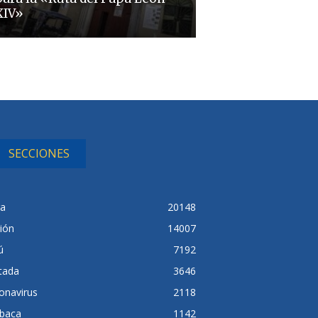
XIV»
SECCIONES
ra
20148
ión
14007
ú
7192
tada
3646
onavirus
2118
baca
1142