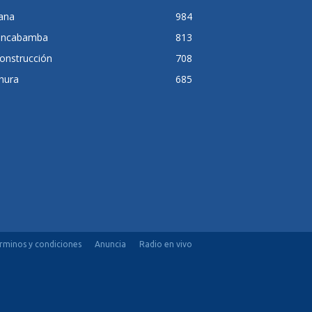
lana
984
ancabamba
813
onstrucción
708
hura
685
rminos y condiciones
Anuncia
Radio en vivo