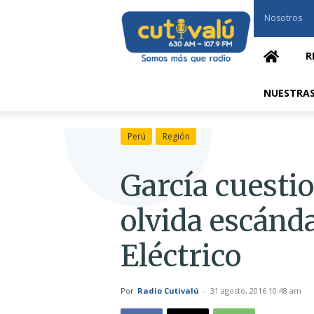
Cutivalú
Nosotros
Piura
R
NUESTRAS
Perú
Región
García cuesti
olvida escánda
Eléctrico
Por
Radio Cutivalú
-
31 agosto, 2016 10:48 am