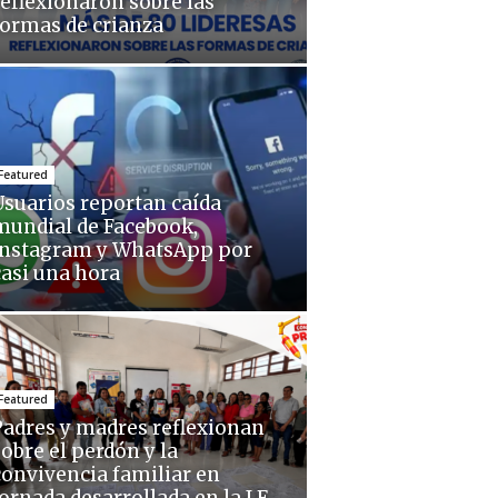
reflexionaron sobre las
formas de crianza
Featured
Usuarios reportan caída
mundial de Facebook,
Instagram y WhatsApp por
casi una hora
Featured
Padres y madres reflexionan
sobre el perdón y la
convivencia familiar en