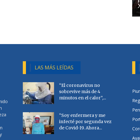
LAS MÁS LEÍDAS
“El coronavirus no
Piu
sobrevive más de 4
minutos en el calor”,...
Reg
nido
n
Per
ueza
“Soy enfermera y me
Por
infecté por segunda vez
en
de Covid-19. Ahora...
Cor
y
Aya