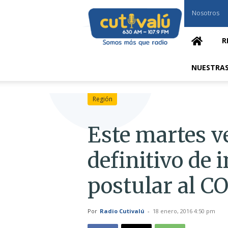
Cutivalú
Nosotros
Piura
R
NUESTRAS
Región
Este martes v
definitivo de 
postular al C
Por
Radio Cutivalú
-
18 enero, 2016 4:50 pm