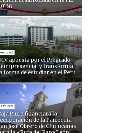
ornada desarrollada en la I.E.
20138
Featured
UCV apuesta por el Pregrado
Semipresencial y transforma
la forma de estudiar en el Perú
Featured
aja Piura financiará la
recuperación de la Parroquia
San José Obrero de Chulucanas
para la «Ruta del Papa León