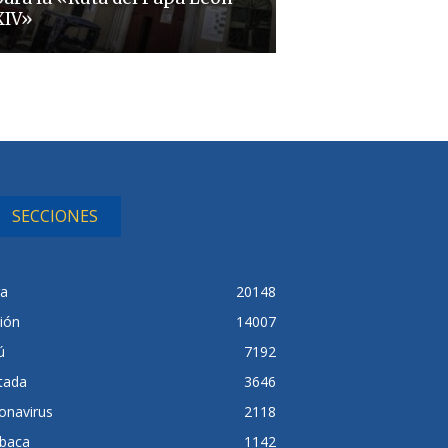
XIV»
SECCIONES
ra
20148
ión
14007
ú
7192
tada
3646
onavirus
2118
baca
1142