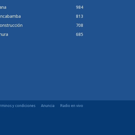
lana
984
ancabamba
813
onstrucción
708
hura
685
rminos y condiciones
Anuncia
Radio en vivo