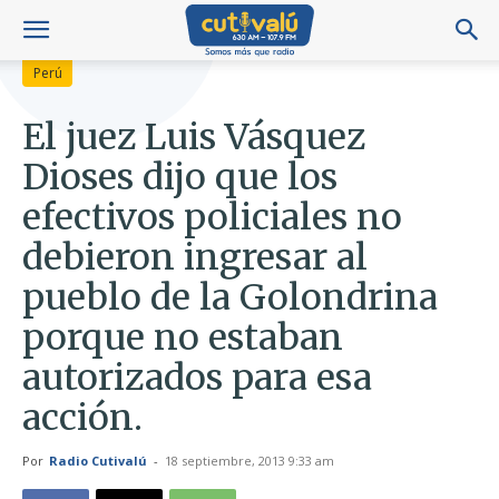
Perú
El juez Luis Vásquez
Dioses dijo que los
efectivos policiales no
debieron ingresar al
pueblo de la Golondrina
porque no estaban
autorizados para esa
acción.
Por
Radio Cutivalú
-
18 septiembre, 2013 9:33 am