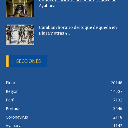
Conoce la historia del Señor Cautivo de
Ayabaca
Cambian horario del toque de queda en
Piura y otras 4...
SECCIONES
Piura
20148
Región
14007
Perú
7192
Portada
3646
Coronavirus
2118
Ayabaca
1142