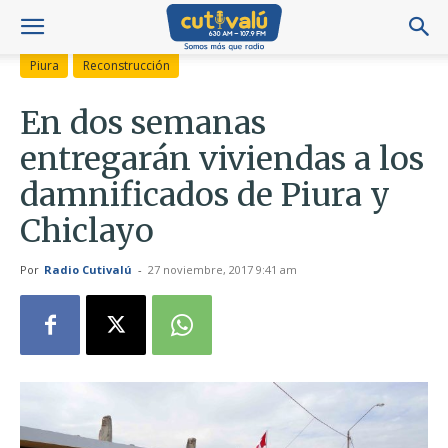
Piura
Reconstrucción
En dos semanas
entregarán viviendas a los
damnificados de Piura y
Chiclayo
Por
Radio Cutivalú
-
27 noviembre, 2017 9:41 am