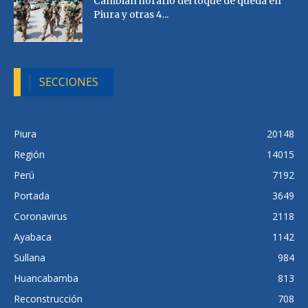
Cambian horario del toque de queda en
Piura y otras 4...
SECCIONES
Piura
20148
Región
14015
Perú
7192
Portada
3649
Coronavirus
2118
Ayabaca
1142
Sullana
984
Huancabamba
813
Reconstrucción
708