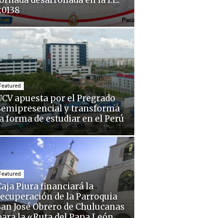
ornada desarrollada en la I.E.
20138
Featured
UCV apuesta por el Pregrado
Semipresencial y transforma
la forma de estudiar en el Perú
Featured
aja Piura financiará la
recuperación de la Parroquia
San José Obrero de Chulucanas
para la «Ruta del Papa León