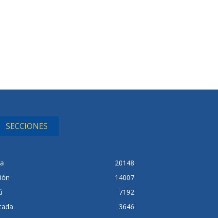
SECCIONES
ra
20148
ión
14007
ú
7192
tada
3646