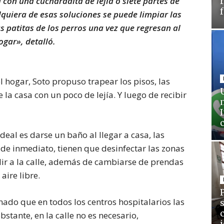
con una cucharadita de lejía o siete partes de
lquiera de esas soluciones se puede limpiar las
as patitas de los perros una vez que regresan al
ogar», detalló.
l hogar, Soto propuso trapear los pisos, las
 la casa con un poco de lejía. Y luego de recibir
eal es darse un baño al llegar a casa, las
de inmediato, tienen que desinfectar las zonas
lir a la calle, además de cambiarse de prendas
aire libre.
ado que en todos los centros hospitalarios las
bstante, en la calle no es necesario,