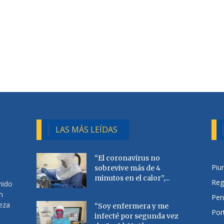
LAS MÁS LEÍDAS
“El coronavirus no
Piu
sobrevive más de 4
minutos en el calor”,...
Reg
nido
n
Per
ueza
“Soy enfermera y me
Por
infecté por segunda vez