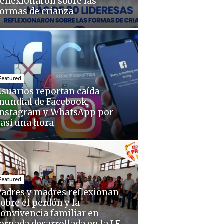
reflexionaron sobre las
formas de crianza
Featured
Usuarios reportan caída
mundial de Facebook,
Instagram y WhatsApp por
casi una hora
Featured
Padres y madres reflexionan
sobre el perdón y la
convivencia familiar en