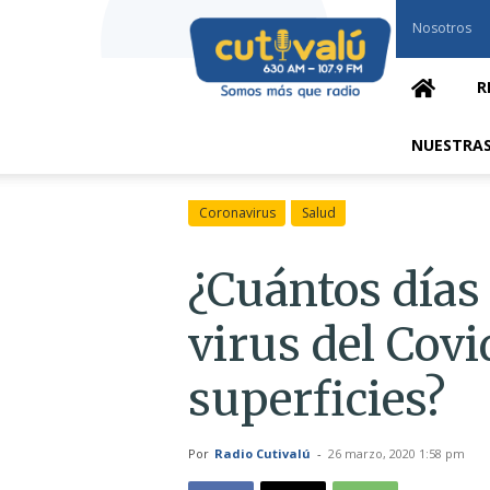
Cutivalú
Nosotros
Piura
R
NUESTRAS
Coronavirus
Salud
¿Cuántos días
virus del Covi
superficies?
Por
Radio Cutivalú
-
26 marzo, 2020 1:58 pm