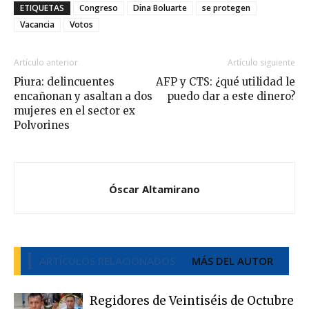
ETIQUETAS
Congreso
Dina Boluarte
se protegen
Vacancia
Votos
Artículo anterior
Artículo siguiente
Piura: delincuentes
AFP y CTS: ¿qué utilidad le
encañonan y asaltan a dos
puedo dar a este dinero?
mujeres en el sector ex
Polvorines
Óscar Altamirano
ARTÍCULOS RELACIONADOS
MÁS DEL AUTOR
Regidores de Veintiséis de Octubre