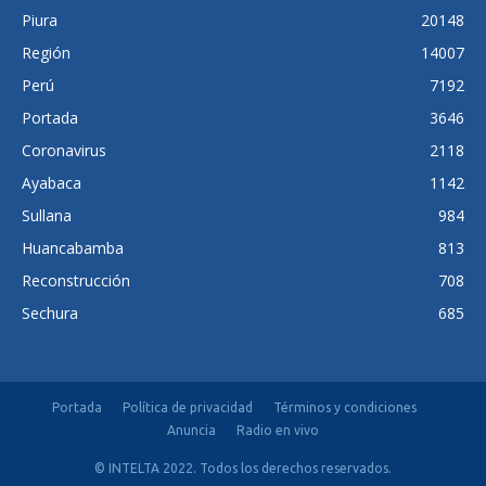
Piura
20148
Región
14007
Perú
7192
Portada
3646
Coronavirus
2118
Ayabaca
1142
Sullana
984
Huancabamba
813
Reconstrucción
708
Sechura
685
Portada
Política de privacidad
Términos y condiciones
Anuncia
Radio en vivo
© INTELTA 2022. Todos los derechos reservados.