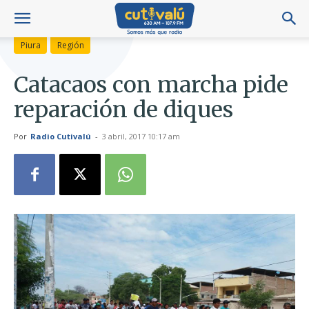
Piura
Región
Catacaos con marcha pide
reparación de diques
Por
Radio Cutivalú
-
3 abril, 2017 10:17 am