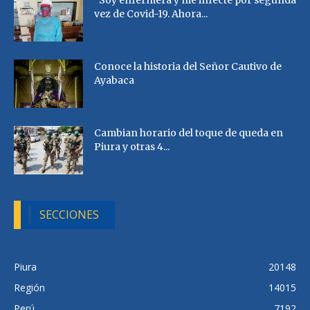
“Soy enfermera y me infecté por segunda
vez de Covid-19. Ahora...
Conoce la historia del Señor Cautivo de
Ayabaca
Cambian horario del toque de queda en
Piura y otras 4...
SECCIONES
Piura
20148
Región
14015
Perú
7192