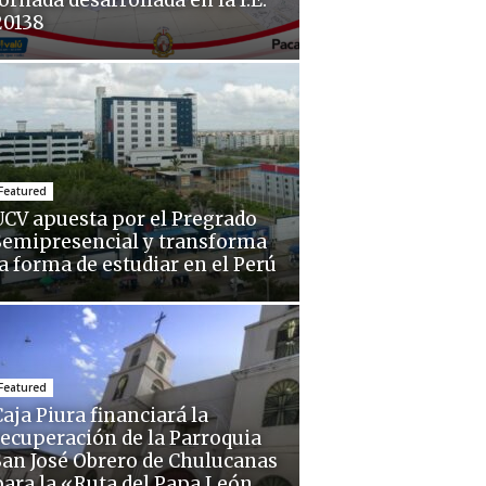
ornada desarrollada en la I.E.
20138
Featured
UCV apuesta por el Pregrado
Semipresencial y transforma
la forma de estudiar en el Perú
Featured
aja Piura financiará la
recuperación de la Parroquia
San José Obrero de Chulucanas
para la «Ruta del Papa León