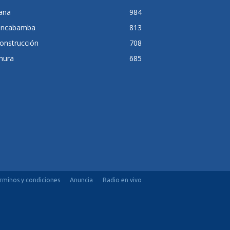
lana
984
ancabamba
813
onstrucción
708
hura
685
rminos y condiciones
Anuncia
Radio en vivo