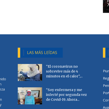
LAS MÁS LEÍDAS
“El coronavirus no
Piu
sobrevive más de 4
minutos en el calor”,...
Reg
nido
n
Per
ueza
“Soy enfermera y me
Por
infecté por segunda vez
en
de Covid-19. Ahora...
Cor
y
Aya