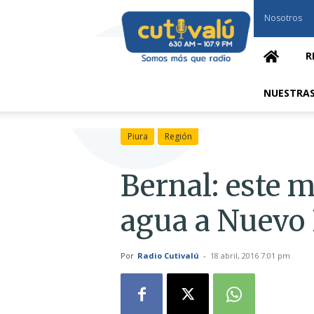
Cutivalú
Nosotros
Piura
R
NUESTRAS
Piura
Región
Bernal: este m
agua a Nuevo
Por
Radio Cutivalú
-
18 abril, 2016 7:01 pm