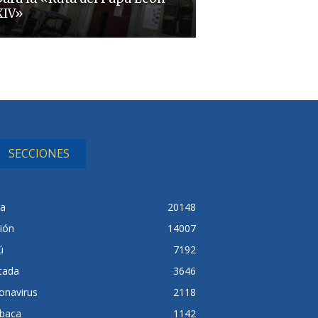
XIV»
SECCIONES
ra
20148
ión
14007
ú
7192
tada
3646
onavirus
2118
baca
1142