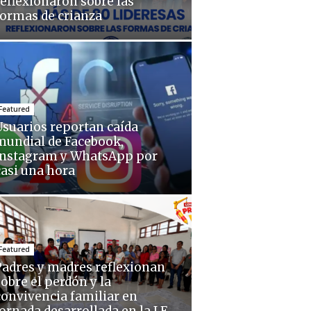
reflexionaron sobre las
formas de crianza
Featured
Usuarios reportan caída
mundial de Facebook,
Instagram y WhatsApp por
casi una hora
Featured
Padres y madres reflexionan
sobre el perdón y la
convivencia familiar en